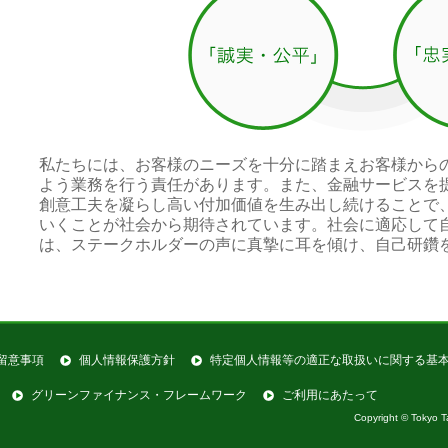
私たちには、お客様のニーズを十分に踏まえお客様から
よう業務を行う責任があります。また、金融サービスを
創意工夫を凝らし高い付加価値を生み出し続けることで
いくことが社会から期待されています。社会に適応して
は、ステークホルダーの声に真摯に耳を傾け、自己研鑽
留意事項
個人情報保護方針
特定個⼈情報等の適正な取扱いに関する基
グリーンファイナンス・フレームワーク
ご利用にあたって
Copyright © Tokyo Ta