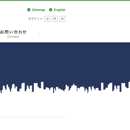
文字サイズ
小
中
大