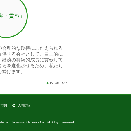
の合理的な期待にこたえられる
提供する会社として、自主的に
、経済の持続的成長に貢献して
自らを進化させるため、私たち
を続けます。
本⽅針
人権方針
temono Investment Advisors Co.,Ltd. All right reserved.